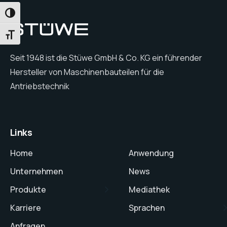
UMSCHALTEN AUF HOHE KONTRASTE
SCHRIFT VERGRÖSSERN
Seit 1948 ist die Stüwe GmbH & Co. KG ein führender
Hersteller von Maschinenbauteilen für die
Antriebstechnik
Links
Home
Anwendung
Unternehmen
News
Produkte
Mediathek
Karriere
Sprachen
Anfragen