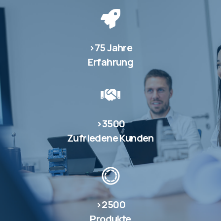
>75 Jahre
Erfahrung
>3500
Zufriedene Kunden
>2500
Produkte