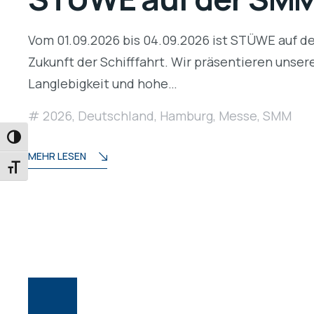
Vom 01.09.2026 bis 04.09.2026 ist STÜWE auf de
Zukunft der Schifffahrt. Wir präsentieren unse
Langlebigkeit und hohe…
2026
,
Deutschland
,
Hamburg
,
Messe
,
SMM
UMSCHALTEN AUF HOHE KONTRASTE
MEHR LESEN
SCHRIFT VERGRÖSSERN