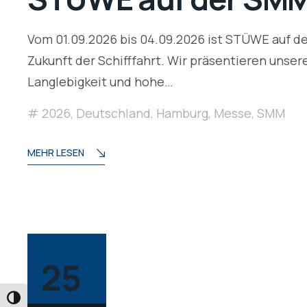
Vom 01.09.2026 bis 04.09.2026 ist STÜWE auf de
Zukunft der Schifffahrt. Wir präsentieren unse
Langlebigkeit und hohe…
2026
,
Deutschland
,
Hamburg
,
Messe
,
SMM
MEHR LESEN
25
UMSCHALTEN AUF HOHE KONTRASTE