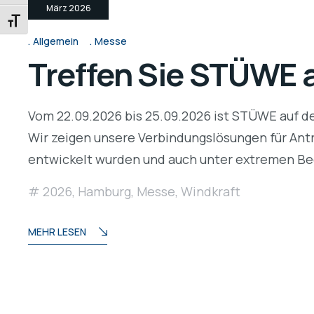
März 2026
SCHRIFT VERGRÖSSERN
Allgemein
Messe
Treffen Sie STÜWE 
Vom 22.09.2026 bis 25.09.2026 ist STÜWE auf d
Wir zeigen unsere Verbindungslösungen für Antr
entwickelt wurden und auch unter extremen B
2026
,
Hamburg
,
Messe
,
Windkraft
MEHR LESEN