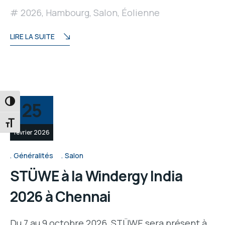
2026
,
Hambourg
,
Salon
,
Éolienne
LIRE LA SUITE
PASSER EN CONTRASTE ÉLEVÉ
25
CHANGER LA TAILLE DE LA POLICE
février 2026
Généralités
Salon
STÜWE à la Windergy India
2026 à Chennai
Du 7 au 9 octobre 2026, STÜWE sera présent à