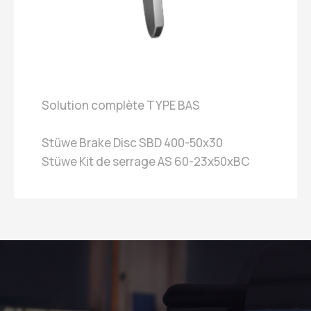
Solution complète TYPE BAS
Stüwe Brake Disc SBD 400-50x30
Stüwe Kit de serrage AS 60-23x50xBC