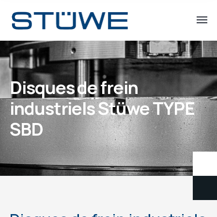
Disques de frein
industriels Stüwe TYPE
SBD