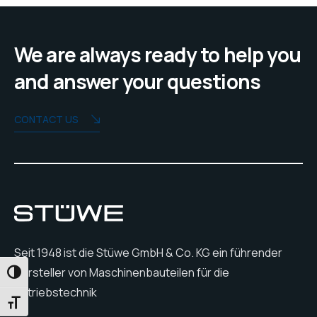
We are always ready to help you
and answer your questions
CONTACT US
Seit 1948 ist die Stüwe GmbH & Co. KG ein führender
Hersteller von Maschinenbauteilen für die
UMSCHALTEN AUF HOHE KONTRASTE
Antriebstechnik
SCHRIFT VERGRÖSSERN