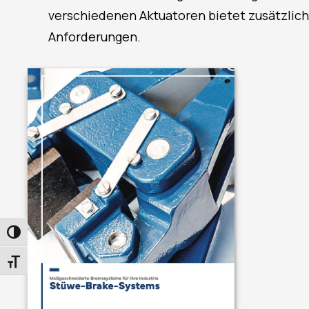
verschiedenen Aktuatoren bietet zusätzlich
Anforderungen.
UMSCHALTEN AUF HOHE KONTRASTE
SCHRIFT VERGRÖSSERN