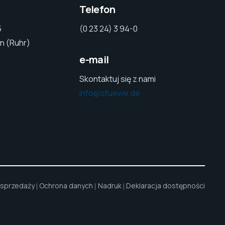
Telefon
5
(0 23 24) 3 94-0
n (Ruhr)
e-mail
Skontaktuj się z nami
info@stuewe.de
 sprzedaży
Ochrona danych
Nadruk
Deklaracja dostępności