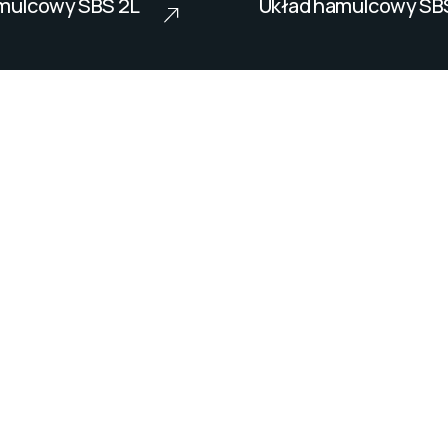
mulcowy SBS 2L
Układ hamulcowy SB