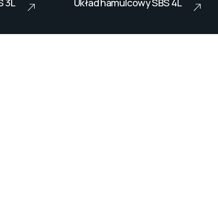
S 3L
Układ hamulcowy SBS 4L