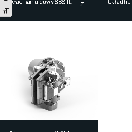
Układ hamulcowy SBS 1L
Układ ha
PRZEŁĄCZANIE ROZMIARU CZCIONKI