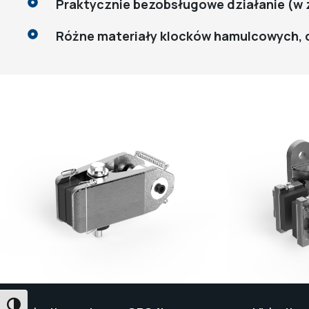
Praktycznie bezobsługowe działanie (w 
Różne materiały klocków hamulcowych,
PRZEŁĄCZANIE WYSOKIEGO KONTRASTU